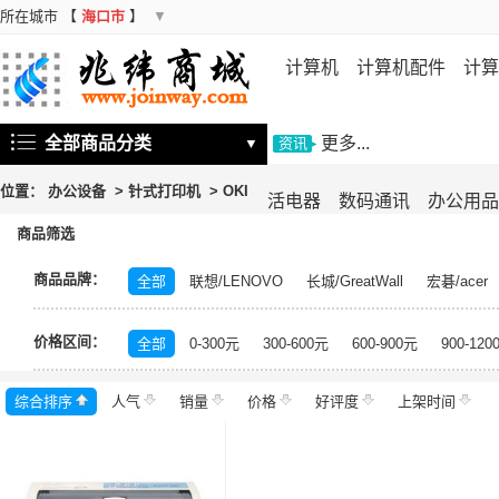
所在城市
【
海口市
】
▼
计算机
计算机配件
计算
机
存储设备
基础软件
信
全部商品分类
更多...
▼
资讯
位置：
办公设备
>
针式打印机
>
OKI
活电器
数码通讯
办公用品
商品筛选
商品品牌：
全部
联想/LENOVO
长城/GreatWall
宏碁/acer
富士施乐/Fuji Xerox
华硕/ASUS
戴尔/DELL
三
价格区间：
飞利浦/PHILIPS
TCL
长虹/CHANGHONG
索尼/
全部
0-300元
300-600元
600-900元
900-120
理光/RICOH
大华/dahua
奔图/PANTUM
金典/Go
综合排序
人气
齐心/Comix
销量
科密/comet
价格
好评度
希沃/seewo
上架时间
中福/ZHF
东方中原/DONVIEW
山特/SANTAK
爱普生/EPSO
MAXHUB
碎乐/Ceiro
柯达/Kodak
日立/HITACH
捷宇/JOYUSING
皓丽/Horion
北峰/BFDX
海康威