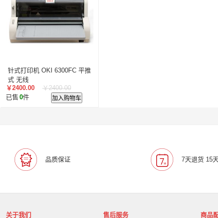
叠云/Cloudecker
麦克赛尔/maxell
中银科技/BOCT
蓝胜卡顿/kadenlan
极米/XGIMI
鸿合/HiteVision
惠科/HKC
高科光电/GKGD
清大视讯
沧田/CUM
索诺克/Sonnoc
迅英/Bulldex
艾博德/iBoard
贝赛
京东方/BOE
互视达/HUSHIDA
爱普伦/EPLONLE
针式打印机 OKI 6300FC 平推
歌派/GEPAD
立思辰/LANXUM
利盟/Lexmark
式 无线
￥2400.00
￥2400.00
英士/inASK
LG
中矗/ZHONGCHU
指南者
霍
已售
0
件
加入购物车
顶尖/OVERTOP
富山/TOMAYA
爱维达/EVADA
中喆/cnzhongzhe
新中新/synjones
云蝶/YONDY
华高/HUAGOSCAN
建伍/KENWOOD
智腾/ZAXT
艾博德
贝赛尔
东方中原
ITC
实达/START
海天地/Soopen
三田
上海易教
立象/ARGOX
品质保证
7天退货 15
科达
理光
汉光
美松达/MAXSOUND
至像
普印力
方正
中科可控/SuMa
NEC
联想
光阵/LiteArray
丰视/FeuVison
科大讯飞
富士胶
奥兰德
博思得/POSTEK
华映/HWAING
航天双
关于我们
售后服务
商品