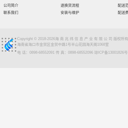
智汇星
航天柏克
柏克
旭龙物联
旭龙
中
公司简介
退换货流程
配送
美松达/MAXOUND
小篆
麟云
艾特网能
科视
联系我们
安装与维护
配送
Copyright © 2018-2026海 南 兆 纬 信 息 产 业 有 限 公 司 版
海南省海口市金贸区金贸中路1号半山花园海天阁1068室
电 话：0898-68552091 传 真：0898-68552096
琼ICP备13001826号