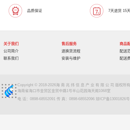
叠云/Cloudecker
麦克赛尔/maxell
中银科技/BOCT
品质保证
7天退货 15
蓝胜卡顿/kadenlan
极米/XGIMI
鸿合/HiteVision
惠科/HKC
高科光电/GKGD
清大视讯
沧田/CUM
索诺克/Sonnoc
迅英/Bulldex
艾博德/iBoard
贝赛
京东方/BOE
互视达/HUSHIDA
爱普伦/EPLONLE
关于我们
售后服务
商品
歌派/GEPAD
立思辰/LANXUM
利盟/Lexmark
公司简介
退换货流程
配送
英士/inASK
LG
中矗/ZHONGCHU
指南者
霍
联系我们
安装与维护
配送
顶尖/OVERTOP
富山/TOMAYA
爱维达/EVADA
中喆/cnzhongzhe
新中新/synjones
云蝶/YONDY
华高/HUAGOSCAN
建伍/KENWOOD
智腾/ZAXT
艾博德
贝赛尔
东方中原
ITC
实达/START
Copyright © 2018-2026海 南 兆 纬 信 息 产 业 有 限 公 司 版
海南省海口市金贸区金贸中路1号半山花园海天阁1068室
海天地/Soopen
三田
上海易教
立象/ARGOX
电 话：0898-68552091 传 真：0898-68552096
琼ICP备13001826号
科达
理光
汉光
美松达/MAXSOUND
至像
普印力
方正
中科可控/SuMa
NEC
联想
光阵/LiteArray
丰视/FeuVison
科大讯飞
富士胶
奥兰德
博思得/POSTEK
华映/HWAING
航天双