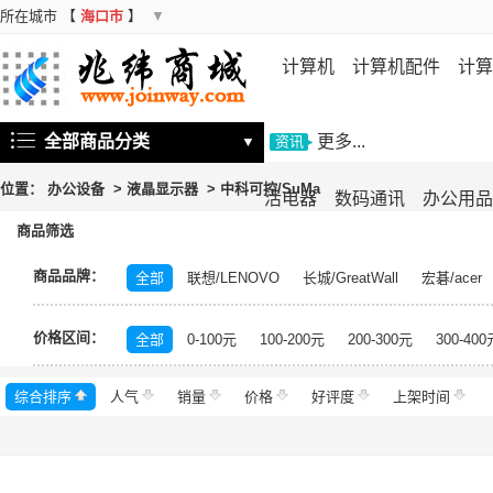
所在城市
【
海口市
】
▼
计算机
计算机配件
计算
机
存储设备
基础软件
信
全部商品分类
更多...
▼
资讯
位置：
办公设备
>
液晶显示器
>
中科可控/SuMa
活电器
数码通讯
办公用品
商品筛选
商品品牌：
全部
联想/LENOVO
长城/GreatWall
宏碁/acer
富士施乐/Fuji Xerox
华硕/ASUS
戴尔/DELL
三
价格区间：
飞利浦/PHILIPS
TCL
长虹/CHANGHONG
索尼/
全部
0-100元
100-200元
200-300元
300-400
理光/RICOH
大华/dahua
奔图/PANTUM
金典/Go
综合排序
人气
齐心/Comix
销量
科密/comet
价格
好评度
希沃/seewo
上架时间
中福/ZHF
东方中原/DONVIEW
山特/SANTAK
爱普生/EPSO
MAXHUB
碎乐/Ceiro
柯达/Kodak
日立/HITACH
捷宇/JOYUSING
皓丽/Horion
北峰/BFDX
海康威