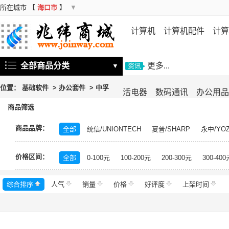
所在城市
【
海口市
】
▼
计算机
计算机配件
计算
机
存储设备
基础软件
信
全部商品分类
更多...
▼
资讯
位置：
基础软件
>
办公套件
>
中孚
活电器
数码通讯
办公用品
商品筛选
商品品牌：
全部
统信/UNIONTECH
夏普/SHARP
永中/YO
中科方德/nfs-china
银河麒麟/KYLIN
神州网信/CMI
价格区间：
福昕
兴唐
书生
中科方德
北信源
达梦数
全部
0-100元
100-200元
200-300元
300-400
数科
中电科金仓
银河
金碟
东方通
金蝶
综合排序
人气
销量
价格
好评度
上架时间