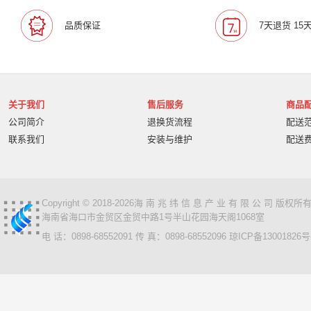
宝利通/Polcyom
爱数/EISOO
数科/Suwell
晨光
品质保证
7天退货 15
宁畅/Nettrix
立思辰/LANXUM
麦沃/MAIWO
沃开
柏克/BAYKEE
金士顿/Kingston
德丽
科达/KED
奥睿科/ORICO
阿卡西斯/acasis
areca
火蓝存储/H
万兆通光电
微辰/highpoint
星储/Singstor
Yotta
关于我们
售后服务
商品
超聚变
奥图码/Optoma
数存/Datapp
丽彩士/RC
公司简介
退换货流程
配送
统信
普贴/PUTY
科达
天熠
黎耀/leayo
汉
联系我们
安装与维护
配送
友联/UNION
宝利通/POLYCOM
HGtoner
南天/N
曙光/Sugon
超越申泰
超越/ChaoYue
百信
百
卡萨帝
华建科技/HUAJIANTECH
华建
北信源
视美乐/SEEMILE
索诺克/Sonnoc
书生/sursen
Copyright © 2018-2026海 南 兆 纬 信 息 产 业 有 限 公 司 版
海南省海口市金贸区金贸中路1号半山花园海天阁1068室
HP/惠普
熵基
国芳
昱联/ASint
英特尔/intel
电 话：0898-68552091 传 真：0898-68552096
琼ICP备13001826号
鼎创之星
WPS
福天
欧迪特/ODT
金仓
中