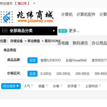
所在城市
【
海口市
】
▼
计算机
计算机配件
计算
机
存储设备
基础软件
信
全部商品分类
更多...
▼
资讯
位置：
存储设备
>
移动硬盘
>
索尼/SONY
活电器
数码通讯
办公用品
商品筛选
商品品牌：
全部
联想/LENOVO
长城/GreatWall
清华同方/T
戴尔/DELL
三星/SAMSUNG
富士通/Fujitsu
华三
价格区间：
美的/Midea
松下/Panasonic
格力/GREE
锐捷/Ru
全部
0-100元
100-200元
200-300元
300-400
得力/deli
天章/TANGO
科大讯飞/iFLYTEK
绿盟/
综合排序
人气
群晖/Synology
销量
价格
中福/ZHFOR
好评度
理想/RISO
上架时间
东芝/T
希捷/Seagate
柯尼卡美能达/KONICA MINOLTA
永
安恒/DAS
闪迪/SanDisk
紫光/UNIS
浪潮/INSP
中科曙光/Sugon
神州数码/DCN
360
百奥/PAR