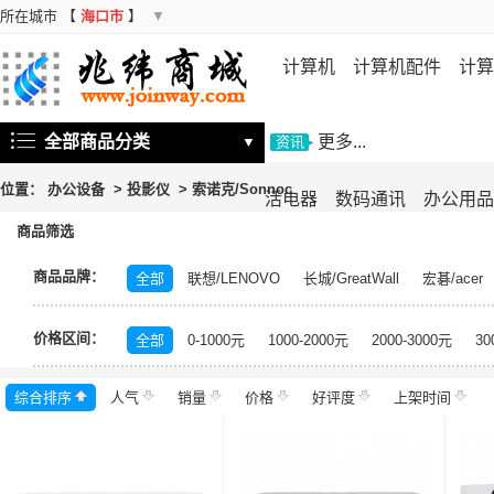
所在城市
【
海口市
】
▼
计算机
计算机配件
计算
机
存储设备
基础软件
信
全部商品分类
更多...
▼
资讯
位置：
办公设备
>
投影仪
>
索诺克/Sonnoc
活电器
数码通讯
办公用品
商品筛选
商品品牌：
全部
联想/LENOVO
长城/GreatWall
宏碁/acer
富士施乐/Fuji Xerox
华硕/ASUS
戴尔/DELL
三
价格区间：
飞利浦/PHILIPS
TCL
长虹/CHANGHONG
索尼/
全部
0-1000元
1000-2000元
2000-3000元
30
理光/RICOH
大华/dahua
奔图/PANTUM
金典/Go
综合排序
人气
齐心/Comix
销量
科密/comet
价格
好评度
希沃/seewo
上架时间
中福/ZHF
东方中原/DONVIEW
山特/SANTAK
爱普生/EPSO
MAXHUB
碎乐/Ceiro
柯达/Kodak
日立/HITACH
捷宇/JOYUSING
皓丽/Horion
北峰/BFDX
海康威