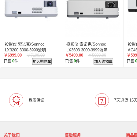
叠云/Cloudecker
麦克赛尔/maxell
中银科技/BOCT
蓝胜卡顿/kadenlan
极米/XGIMI
鸿合/HiteVision
惠科/HKC
高科光电/GKGD
清大视讯
沧田/CUM
索诺克/Sonnoc
迅英/Bulldex
艾博德/iBoard
贝赛
京东方/BOE
互视达/HUSHIDA
爱普伦/EPLONLE
投影仪 索诺克/Sonnoc
投影仪 索诺克/Sonnoc
投影仪
歌派/GEPAD
立思辰/LANXUM
利盟/Lexmark
LX3200 3000-3999流明
LX3603 3000-3999流明
AC4
￥6999.00
￥7199.00
￥5499.00
￥5699.00
￥599
1024*768 100英寸
英士/inASK
LG
1024*768 100英寸
中矗/ZHONGCHU
指南者
1024
霍
已售
0
件
加入购物车
已售
0
件
加入购物车
已售
顶尖/OVERTOP
富山/TOMAYA
爱维达/EVADA
中喆/cnzhongzhe
新中新/synjones
云蝶/YONDY
华高/HUAGOSCAN
建伍/KENWOOD
智腾/ZAXT
艾博德
贝赛尔
东方中原
ITC
实达/START
海天地/Soopen
三田
上海易教
立象/ARGOX
品质保证
7天退货 15
科达
理光
汉光
美松达/MAXSOUND
至像
普印力
方正
中科可控/SuMa
NEC
联想
光阵/LiteArray
丰视/FeuVison
科大讯飞
富士胶
奥兰德
博思得/POSTEK
华映/HWAING
航天双
关于我们
售后服务
商品