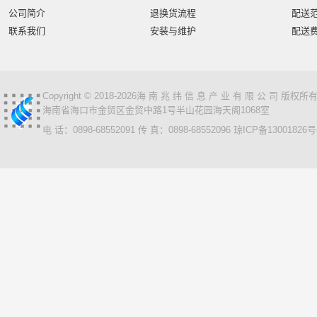
智汇星
航天柏克
柏克
旭龙物联
旭龙
中
公司简介
退换货流程
配送
美松达/MAXOUND
小篆
麟云
艾特网能
科视
联系我们
安装与维护
配送
Copyright © 2018-2026海 南 兆 纬 信 息 产 业 有 限 公 司 版
海南省海口市金贸区金贸中路1号半山花园海天阁1068室
电 话：0898-68552091 传 真：0898-68552096
琼ICP备13001826号