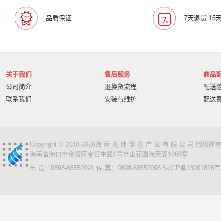
宝利通/Polcyom
爱数/EISOO
数科/Suwell
晨光
品质保证
7天退货 15
宁畅/Nettrix
立思辰/LANXUM
麦沃/MAIWO
沃开
柏克/BAYKEE
金士顿/Kingston
德丽
科达/KED
奥睿科/ORICO
阿卡西斯/acasis
areca
火蓝存储/H
万兆通光电
微辰/highpoint
星储/Singstor
Yotta
关于我们
售后服务
商品
超聚变
奥图码/Optoma
数存/Datapp
丽彩士/RC
公司简介
退换货流程
配送
统信
普贴/PUTY
科达
天熠
黎耀/leayo
汉
联系我们
安装与维护
配送
友联/UNION
宝利通/POLYCOM
HGtoner
南天/N
曙光/Sugon
超越申泰
超越/ChaoYue
百信
百
卡萨帝
华建科技/HUAJIANTECH
华建
北信源
视美乐/SEEMILE
索诺克/Sonnoc
书生/sursen
Copyright © 2018-2026海 南 兆 纬 信 息 产 业 有 限 公 司 版
海南省海口市金贸区金贸中路1号半山花园海天阁1068室
HP/惠普
熵基
国芳
昱联/ASint
英特尔/intel
电 话：0898-68552091 传 真：0898-68552096
琼ICP备13001826号
鼎创之星
WPS
福天
欧迪特/ODT
金仓
中