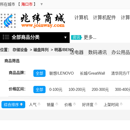
所在城市
【
海口市
】
▼
计算机
计算机配件
计算
机
存储设备
基础软件
信
全部商品分类
更多...
▼
资讯
位置：
存储设备
>
磁盘阵列
>
明基/BENQ
活电器
数码通讯
办公用品
商品筛选
商品品牌：
全部
联想/LENOVO
长城/GreatWall
清华同方/T
戴尔/DELL
三星/SAMSUNG
富士通/Fujitsu
华三
价格区间：
美的/Midea
松下/Panasonic
格力/GREE
锐捷/Ru
全部
0-100元
100-200元
200-300元
300-400
得力/deli
天章/TANGO
科大讯飞/iFLYTEK
绿盟/
综合排序
人气
群晖/Synology
销量
价格
中福/ZHFOR
好评度
理想/RISO
上架时间
东芝/T
希捷/Seagate
柯尼卡美能达/KONICA MINOLTA
永
安恒/DAS
闪迪/SanDisk
紫光/UNIS
浪潮/INSP
中科曙光/Sugon
神州数码/DCN
360
百奥/PAR