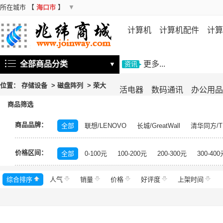
所在城市
【
海口市
】
▼
计算机
计算机配件
计算
机
存储设备
基础软件
信
全部商品分类
更多...
▼
资讯
位置：
存储设备
>
磁盘阵列
>
荣大
活电器
数码通讯
办公用品
商品筛选
商品品牌：
全部
联想/LENOVO
长城/GreatWall
清华同方/T
戴尔/DELL
三星/SAMSUNG
富士通/Fujitsu
华三
价格区间：
美的/Midea
松下/Panasonic
格力/GREE
锐捷/Ru
全部
0-100元
100-200元
200-300元
300-400
得力/deli
天章/TANGO
科大讯飞/iFLYTEK
绿盟/
综合排序
人气
群晖/Synology
销量
价格
中福/ZHFOR
好评度
理想/RISO
上架时间
东芝/T
希捷/Seagate
柯尼卡美能达/KONICA MINOLTA
永
安恒/DAS
闪迪/SanDisk
紫光/UNIS
浪潮/INSP
中科曙光/Sugon
神州数码/DCN
360
百奥/PAR