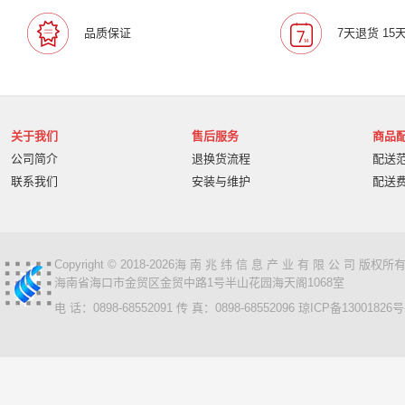
宝利通/Polcyom
爱数/EISOO
数科/Suwell
晨光
品质保证
7天退货 15
宁畅/Nettrix
立思辰/LANXUM
麦沃/MAIWO
沃开
柏克/BAYKEE
金士顿/Kingston
德丽
科达/KED
奥睿科/ORICO
阿卡西斯/acasis
areca
火蓝存储/H
万兆通光电
微辰/highpoint
星储/Singstor
Yotta
关于我们
售后服务
商品
超聚变
奥图码/Optoma
数存/Datapp
丽彩士/RC
公司简介
退换货流程
配送
统信
普贴/PUTY
科达
天熠
黎耀/leayo
汉
联系我们
安装与维护
配送
友联/UNION
宝利通/POLYCOM
HGtoner
南天/N
曙光/Sugon
超越申泰
超越/ChaoYue
百信
百
卡萨帝
华建科技/HUAJIANTECH
华建
北信源
视美乐/SEEMILE
索诺克/Sonnoc
书生/sursen
Copyright © 2018-2026海 南 兆 纬 信 息 产 业 有 限 公 司 版
海南省海口市金贸区金贸中路1号半山花园海天阁1068室
HP/惠普
熵基
国芳
昱联/ASint
英特尔/intel
电 话：0898-68552091 传 真：0898-68552096
琼ICP备13001826号
鼎创之星
WPS
福天
欧迪特/ODT
金仓
中