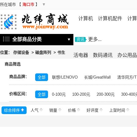
所在城市
【
海口市
】
▼
计算机
计算机配件
计算
机
存储设备
基础软件
信
全部商品分类
更多...
▼
资讯
位置：
存储设备
>
磁盘阵列
>
书生
活电器
数码通讯
办公用品
商品筛选
商品品牌：
全部
联想/LENOVO
长城/GreatWall
清华同方/T
戴尔/DELL
三星/SAMSUNG
富士通/Fujitsu
华三
价格区间：
美的/Midea
松下/Panasonic
格力/GREE
锐捷/Ru
全部
0-100元
100-200元
200-300元
300-400
得力/deli
天章/TANGO
科大讯飞/iFLYTEK
绿盟/
综合排序
人气
群晖/Synology
销量
价格
中福/ZHFOR
好评度
理想/RISO
上架时间
东芝/T
希捷/Seagate
柯尼卡美能达/KONICA MINOLTA
永
安恒/DAS
闪迪/SanDisk
紫光/UNIS
浪潮/INSP
中科曙光/Sugon
神州数码/DCN
360
百奥/PAR