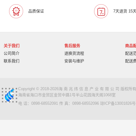
宝利通/Polcyom
爱数/EISOO
数科/Suwell
晨光
品质保证
7天退货 15
宁畅/Nettrix
立思辰/LANXUM
麦沃/MAIWO
沃开
柏克/BAYKEE
金士顿/Kingston
德丽
科达/KED
奥睿科/ORICO
阿卡西斯/acasis
areca
火蓝存储/H
万兆通光电
微辰/highpoint
星储/Singstor
Yotta
关于我们
售后服务
商品
超聚变
奥图码/Optoma
数存/Datapp
丽彩士/RC
公司简介
退换货流程
配送
统信
普贴/PUTY
科达
天熠
黎耀/leayo
汉
联系我们
安装与维护
配送
友联/UNION
宝利通/POLYCOM
HGtoner
南天/N
曙光/Sugon
超越申泰
超越/ChaoYue
百信
百
卡萨帝
华建科技/HUAJIANTECH
华建
北信源
视美乐/SEEMILE
索诺克/Sonnoc
书生/sursen
Copyright © 2018-2026海 南 兆 纬 信 息 产 业 有 限 公 司 版
海南省海口市金贸区金贸中路1号半山花园海天阁1068室
HP/惠普
熵基
国芳
昱联/ASint
英特尔/intel
电 话：0898-68552091 传 真：0898-68552096
琼ICP备13001826号
鼎创之星
WPS
福天
欧迪特/ODT
金仓
中