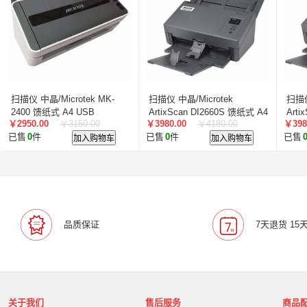
叠云/Cloudecker
麦克赛尔/maxell
中银科技/BOCT
蓝胜卡顿/kadenlan
极米/XGIMI
鸿合/HiteVision
惠科/HKC
高科光电/GKGD
清大视讯
沧田/CUM
索诺克/Sonnoc
迅英/Bulldex
艾博德/iBoard
贝赛
京东方/BOE
互视达/HUSHIDA
爱普伦/EPLONLE
扫描仪 中晶/Microtek MK-
扫描仪 中晶/Microtek
扫描仪
歌派/GEPAD
立思辰/LANXUM
利盟/Lexmark
2400 馈纸式 A4 USB
ArtixScan DI2660S 馈纸式 A4
Arti
￥2950.00
￥3150.00
￥3980.00
￥4180.00
￥398
英士/inASK
LG
USB
中矗/ZHONGCHU
指南者
USB
霍
已售
0
件
加入购物车
已售
0
件
加入购物车
已售
顶尖/OVERTOP
富山/TOMAYA
爱维达/EVADA
中喆/cnzhongzhe
新中新/synjones
云蝶/YONDY
华高/HUAGOSCAN
建伍/KENWOOD
智腾/ZAXT
艾博德
贝赛尔
东方中原
ITC
实达/START
海天地/Soopen
三田
上海易教
立象/ARGOX
品质保证
7天退货 15
科达
理光
汉光
美松达/MAXSOUND
至像
普印力
方正
中科可控/SuMa
NEC
联想
光阵/LiteArray
丰视/FeuVison
科大讯飞
富士胶
奥兰德
博思得/POSTEK
华映/HWAING
航天双
关于我们
售后服务
商品