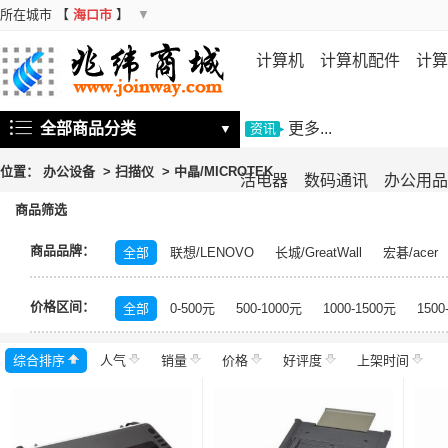
所在城市
【
海口市
】
▼
计算机
计算机配件
计算
机
存储设备
基础软件
信
全部商品分类
更多...
▼
资讯
位置：
办公设备
>
扫描仪
>
中晶/MICROTEK
活电器
数码通讯
办公用品
商品筛选
商品品牌：
全部
联想/LENOVO
长城/GreatWall
宏碁/acer
富士施乐/Fuji Xerox
华硕/ASUS
戴尔/DELL
三
价格区间：
飞利浦/PHILIPS
TCL
长虹/CHANGHONG
索尼/
全部
0-500元
500-1000元
1000-1500元
1500
理光/RICOH
大华/dahua
奔图/PANTUM
金典/Go
综合排序
人气
齐心/Comix
销量
科密/comet
价格
好评度
希沃/seewo
上架时间
中福/ZHF
东方中原/DONVIEW
山特/SANTAK
爱普生/EPSO
MAXHUB
碎乐/Ceiro
柯达/Kodak
日立/HITACH
捷宇/JOYUSING
皓丽/Horion
北峰/BFDX
海康威