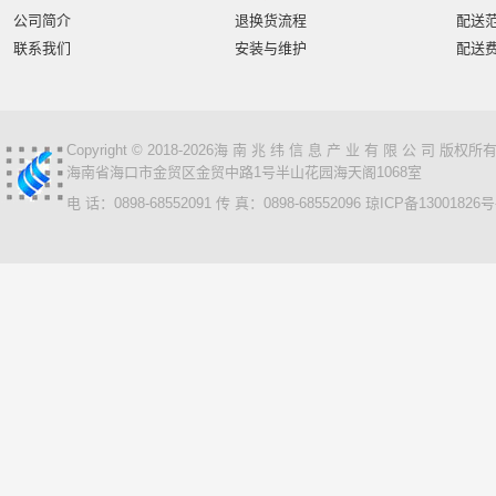
智汇星
航天柏克
柏克
旭龙物联
旭龙
中
公司简介
退换货流程
配送
美松达/MAXOUND
小篆
麟云
艾特网能
科视
联系我们
安装与维护
配送
Copyright © 2018-2026海 南 兆 纬 信 息 产 业 有 限 公 司 版
海南省海口市金贸区金贸中路1号半山花园海天阁1068室
电 话：0898-68552091 传 真：0898-68552096
琼ICP备13001826号