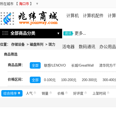
所在城市
【
海口市
】
▼
计算机
计算机配件
计算
机
存储设备
基础软件
信
全部商品分类
更多...
▼
资讯
位置：
存储设备
>
磁盘阵列
>
琪力
活电器
数码通讯
办公用品
商品筛选
商品品牌：
全部
联想/LENOVO
长城/GreatWall
清华同方/T
戴尔/DELL
三星/SAMSUNG
富士通/Fujitsu
华三
价格区间：
美的/Midea
松下/Panasonic
格力/GREE
锐捷/Ru
全部
0-100元
100-200元
200-300元
300-400
得力/deli
天章/TANGO
科大讯飞/iFLYTEK
绿盟/
综合排序
人气
群晖/Synology
销量
价格
中福/ZHFOR
好评度
理想/RISO
上架时间
东芝/T
希捷/Seagate
柯尼卡美能达/KONICA MINOLTA
永
安恒/DAS
闪迪/SanDisk
紫光/UNIS
浪潮/INSP
中科曙光/Sugon
神州数码/DCN
360
百奥/PAR