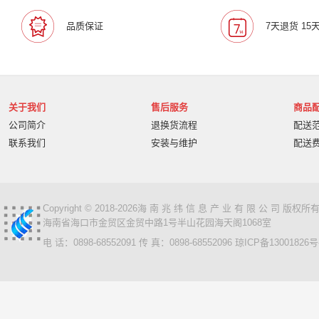
宝利通/Polcyom
爱数/EISOO
数科/Suwell
晨光
品质保证
7天退货 15
宁畅/Nettrix
立思辰/LANXUM
麦沃/MAIWO
沃开
柏克/BAYKEE
金士顿/Kingston
德丽
科达/KED
奥睿科/ORICO
阿卡西斯/acasis
areca
火蓝存储/H
万兆通光电
微辰/highpoint
星储/Singstor
Yotta
关于我们
售后服务
商品
超聚变
奥图码/Optoma
数存/Datapp
丽彩士/RC
公司简介
退换货流程
配送
统信
普贴/PUTY
科达
天熠
黎耀/leayo
汉
联系我们
安装与维护
配送
友联/UNION
宝利通/POLYCOM
HGtoner
南天/N
曙光/Sugon
超越申泰
超越/ChaoYue
百信
百
卡萨帝
华建科技/HUAJIANTECH
华建
北信源
视美乐/SEEMILE
索诺克/Sonnoc
书生/sursen
Copyright © 2018-2026海 南 兆 纬 信 息 产 业 有 限 公 司 版
海南省海口市金贸区金贸中路1号半山花园海天阁1068室
HP/惠普
熵基
国芳
昱联/ASint
英特尔/intel
电 话：0898-68552091 传 真：0898-68552096
琼ICP备13001826号
鼎创之星
WPS
福天
欧迪特/ODT
金仓
中