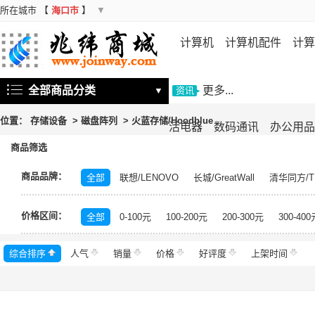
所在城市
【
海口市
】
▼
计算机
计算机配件
计算
机
存储设备
基础软件
信
全部商品分类
更多...
▼
资讯
位置：
存储设备
>
磁盘阵列
>
火蓝存储/Hoodblue
活电器
数码通讯
办公用品
商品筛选
商品品牌：
全部
联想/LENOVO
长城/GreatWall
清华同方/T
戴尔/DELL
三星/SAMSUNG
富士通/Fujitsu
华三
价格区间：
美的/Midea
松下/Panasonic
格力/GREE
锐捷/Ru
全部
0-100元
100-200元
200-300元
300-400
得力/deli
天章/TANGO
科大讯飞/iFLYTEK
绿盟/
综合排序
人气
群晖/Synology
销量
价格
中福/ZHFOR
好评度
理想/RISO
上架时间
东芝/T
希捷/Seagate
柯尼卡美能达/KONICA MINOLTA
永
安恒/DAS
闪迪/SanDisk
紫光/UNIS
浪潮/INSP
中科曙光/Sugon
神州数码/DCN
360
百奥/PAR