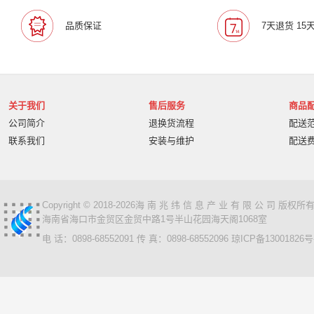
宝利通/Polcyom
爱数/EISOO
数科/Suwell
晨光
品质保证
7天退货 15
宁畅/Nettrix
立思辰/LANXUM
麦沃/MAIWO
沃开
柏克/BAYKEE
金士顿/Kingston
德丽
科达/KED
奥睿科/ORICO
阿卡西斯/acasis
areca
火蓝存储/H
万兆通光电
微辰/highpoint
星储/Singstor
Yotta
关于我们
售后服务
商品
超聚变
奥图码/Optoma
数存/Datapp
丽彩士/RC
公司简介
退换货流程
配送
统信
普贴/PUTY
科达
天熠
黎耀/leayo
汉
联系我们
安装与维护
配送
友联/UNION
宝利通/POLYCOM
HGtoner
南天/N
曙光/Sugon
超越申泰
超越/ChaoYue
百信
百
卡萨帝
华建科技/HUAJIANTECH
华建
北信源
视美乐/SEEMILE
索诺克/Sonnoc
书生/sursen
Copyright © 2018-2026海 南 兆 纬 信 息 产 业 有 限 公 司 版
海南省海口市金贸区金贸中路1号半山花园海天阁1068室
HP/惠普
熵基
国芳
昱联/ASint
英特尔/intel
电 话：0898-68552091 传 真：0898-68552096
琼ICP备13001826号
鼎创之星
WPS
福天
欧迪特/ODT
金仓
中