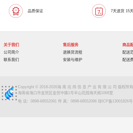
宝利通/Polcyom
爱数/EISOO
数科/Suwell
晨光
品质保证
7天退货 15
宁畅/Nettrix
立思辰/LANXUM
麦沃/MAIWO
沃开
柏克/BAYKEE
金士顿/Kingston
德丽
科达/KED
奥睿科/ORICO
阿卡西斯/acasis
areca
火蓝存储/H
万兆通光电
微辰/highpoint
星储/Singstor
Yotta
关于我们
售后服务
商品
超聚变
奥图码/Optoma
数存/Datapp
丽彩士/RC
公司简介
退换货流程
配送
统信
普贴/PUTY
科达
天熠
黎耀/leayo
汉
联系我们
安装与维护
配送
友联/UNION
宝利通/POLYCOM
HGtoner
南天/N
曙光/Sugon
超越申泰
超越/ChaoYue
百信
百
卡萨帝
华建科技/HUAJIANTECH
华建
北信源
视美乐/SEEMILE
索诺克/Sonnoc
书生/sursen
Copyright © 2018-2026海 南 兆 纬 信 息 产 业 有 限 公 司 版
海南省海口市金贸区金贸中路1号半山花园海天阁1068室
HP/惠普
熵基
国芳
昱联/ASint
英特尔/intel
电 话：0898-68552091 传 真：0898-68552096
琼ICP备13001826号
鼎创之星
WPS
福天
欧迪特/ODT
金仓
中