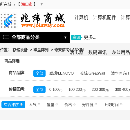
所在城市
【
海口市
】
▼
计算机
计算机配件
计算
机
存储设备
基础软件
信
全部商品分类
更多...
▼
资讯
位置：
存储设备
>
磁盘阵列
>
奇安信/QI-ANXIN
活电器
数码通讯
办公用品
商品筛选
商品品牌：
全部
联想/LENOVO
长城/GreatWall
清华同方/T
戴尔/DELL
三星/SAMSUNG
富士通/Fujitsu
华三
价格区间：
美的/Midea
松下/Panasonic
格力/GREE
锐捷/Ru
全部
0-100元
100-200元
200-300元
300-400
得力/deli
天章/TANGO
科大讯飞/iFLYTEK
绿盟/
综合排序
人气
群晖/Synology
销量
价格
中福/ZHFOR
好评度
理想/RISO
上架时间
东芝/T
希捷/Seagate
柯尼卡美能达/KONICA MINOLTA
永
安恒/DAS
闪迪/SanDisk
紫光/UNIS
浪潮/INSP
中科曙光/Sugon
神州数码/DCN
360
百奥/PAR