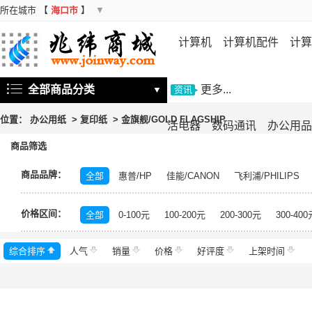
所在城市
【
海口市
】
▼
计算机
计算机配件
计算
机
存储设备
基础软件
信
全部商品分类
更多...
▼
资讯
位置：
办公用纸
>
复印纸
>
金旗舰/GOLD FLAGSHIP
活电器
数码通讯
办公用品
商品筛选
商品品牌：
全部
惠普/HP
佳能/CANON
飞利浦/PHILIPS
中福/ZHFOR
百顺/bison
映美/Jolimark
理想/RI
价格区间：
百旺/PaperOne
晨光/M&G
高品乐/GOLDEN COL
全部
0-100元
100-200元
200-300元
300-400
未来世界
得印/befon
科思特
高品乐
理想之
综合排序
人气
岳阳楼至尊
销量
天将
价格
亚太森博
好评度
丽印
上架时间
金锐
金
联盛蓝叶
清风/APP
佳印/UPM
LUMEK
佳美